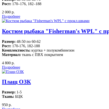
Рост:
170–176, 182–188
2 000 р.
Подробнее
Костюм рыбака "Fisherman's WPL" с п
Размер:
48-50 по 60-62
Рост:
170-176, 182-188
Комплектность:
куртка + полукомбинезон
Материал:
ткань с ПВХ покрытием
4 800 р.
Подробнее
Плащ ОЗК
Размер:
1-5
Ткань:
БЦК
950 р.