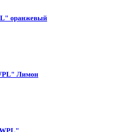
PL" оранжевый
 WPL" Лимон
s WPL"