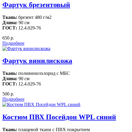
Фартук брезентовый
Ткань:
брезент 480 г/м2
Длина:
90 см
ГОСТ:
12.4.029-76
650 р.
Подробнее
Фартук винилискожа
Ткань:
поливинилхлорид с МБС
Длина:
90 см
ГОСТ:
12.4.029-76
500 р.
Подробнее
Костюм ПВХ Посейдон WPL синий
Ткань:
плащевой ткани с ПВХ покрытием