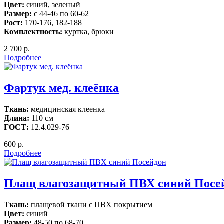
Цвет:
синий, зеленый
Размер:
с 44-46 по 60-62
Рост:
170-176, 182-188
Комплектность:
куртка, брюки
2 700 р.
Подробнее
Фартук мед. клеёнка
Ткань:
медицинская клеенка
Длина:
110 см
ГОСТ:
12.4.029-76
600 р.
Подробнее
Плащ влагозащитный ПВХ синий Посе
Ткань:
плащевой ткани с ПВХ покрытием
Цвет:
синий
Размер:
48-50 по 68-70