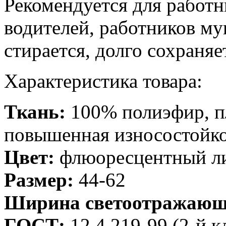
Рекомендуется для работ
водителей, работников м
стирается, долго сохраняе
Характеристика товара:
Ткань:
100% полиэфир, пл
повышенная износостойк
Цвет:
флюоресцентный л
Размер:
44-62
Ширина светоотражающ
ГОСТ:
12.4.219-99 (2-й к