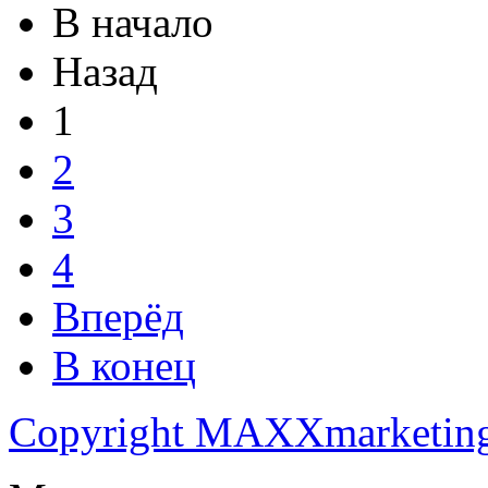
В начало
Назад
1
2
3
4
Вперёд
В конец
Copyright MAXXmarketin