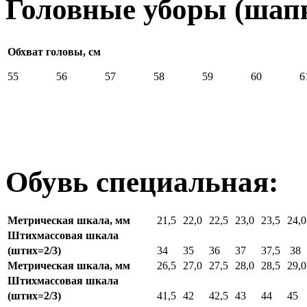
Головные уборы (шапк
Обхват головы, см
55
56
57
58
59
60
6
Обувь специальная:
Метрическая шкала, мм
21,5
22,0
22,5
23,0
23,5
24,0
Штихмассовая шкала
(штих=2/3)
34
35
36
37
37,5
38
Метрическая шкала, мм
26,5
27,0
27,5
28,0
28,5
29,0
Штихмассовая шкала
(штих=2/3)
41,5
42
42,5
43
44
45