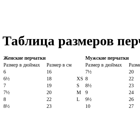
Таблица размеров перч
Женские перчатки
Мужские перчатки
Размер в дюймах
Размер в см
Размер в дюймах
Разм
6
16
7½
20
6½
18
XS
8
22
7
19
S
8½
23
7½
20
M
9
24
8
22
L
9½
26
8½
23
10
27