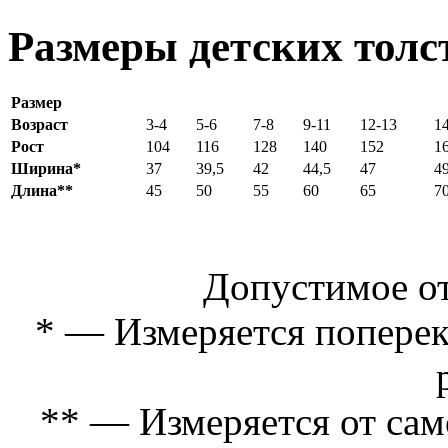
Размеры детских толс
Размер
Возраст
3-4
5-6
7-8
9-11
12-13
1
Рост
104
116
128
140
152
1
Ширина*
37
39,5
42
44,5
47
49
Длина**
45
50
55
60
65
7
Допустимое от
* — Измеряется поперек
** — Измеряется от сам