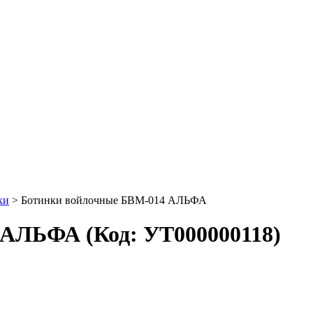
ки
>
Ботинки войлочные БВМ-014 АЛЬФА
4 АЛЬФА
(Код:
УТ000000118
)