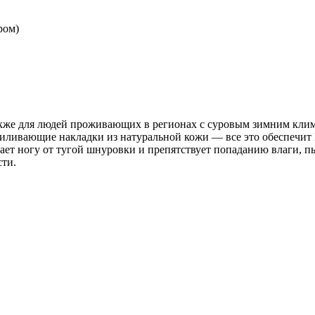
ром)
акже для людей проживающих в регионах с суровым зимним клим
силивающие накладки из натуральной кожи — все это обеспечит
ает ногу от тугой шнуровки и препятствует попаданию влаги, пы
сти.