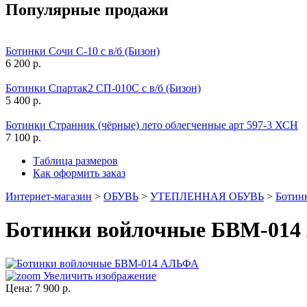
Популярные продажи
Ботинки Сочи С-10 с в/б (Бизон)
6 200 р.
Ботинки Спартак2 СП-010С с в/б (Бизон)
5 400 р.
Ботинки Странник (чёрные) лето облегченные арт 597-3 ХСН
7 100 р.
Таблица размеров
Как оформить заказ
Интернет-магазин
>
ОБУВЬ
>
УТЕПЛЕННАЯ ОБУВЬ
>
Ботин
Ботинки войлочные БВМ-01
Увеличить изображение
Цена:
7 900 р.